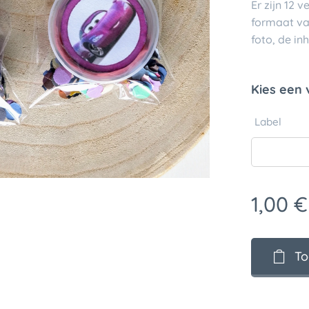
Er zijn 12 v
formaat van
foto, de inh
Kies een 
Label
1,00
€
To