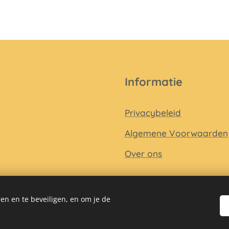
Informatie
Privacybeleid
Algemene Voorwaarden
Over ons
en en te beveiligen, en om je de
Mogelijk gemaakt door
Webnode
Cookies