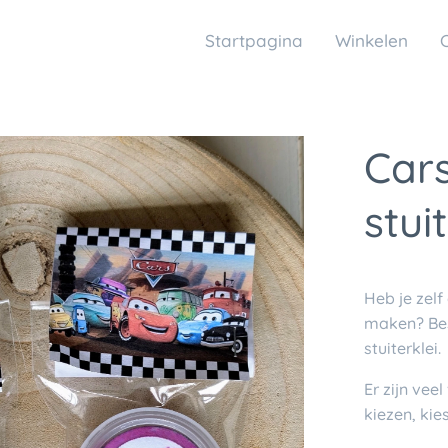
Startpagina
Winkelen
Cars
stui
Heb je zelf
maken? Bes
stuiterklei.
Er zijn vee
kiezen, kie