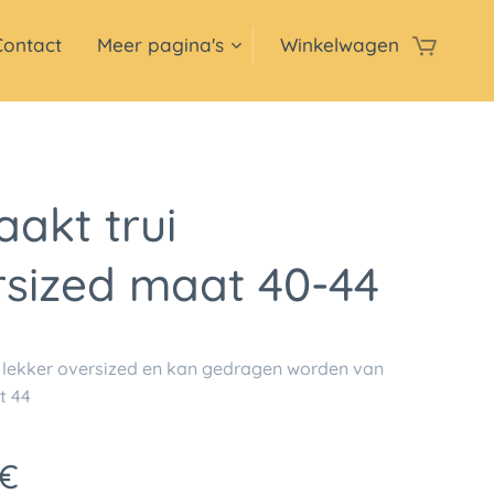
Contact
Meer pagina's
Winkelwagen
akt trui
rsized maat 40-44
is lekker oversized en kan gedragen worden van
t 44
€