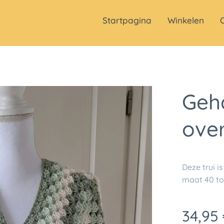
Startpagina
Winkelen
Geha
ove
Deze trui 
maat 40 to
34,95