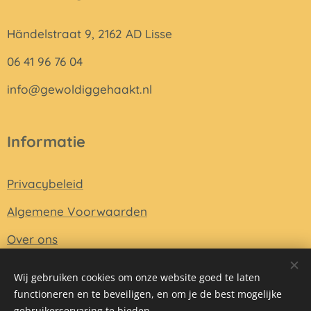
Händelstraat 9, 2162 AD Lisse
06 41 96 76 04
info@gewoldiggehaakt.nl
Informatie
Privacybeleid
Algemene Voorwaarden
Over ons
Wij gebruiken cookies om onze website goed te laten
functioneren en te beveiligen, en om je de best mogelijke
Mogelijk gemaakt door
Webnode
Cookies
gebruikerservaring te bieden.