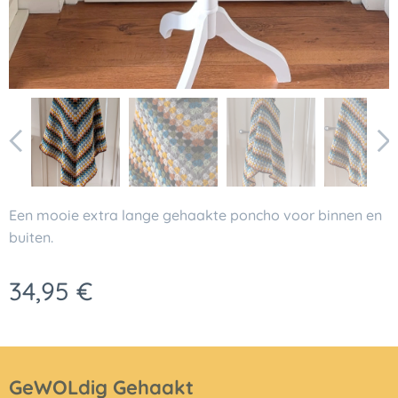
Een mooie extra lange gehaakte poncho voor binnen en
buiten.
34,95
€
GeWOLdig Gehaakt