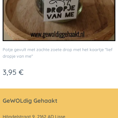
Potje gevult met zachte zoete drop met het kaartje "lief
dropje van me"
3,95
€
GeWOLdig Gehaakt
Händelstraat 9, 2162 AD Lisse