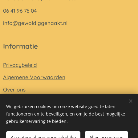
06 41 96 76 04
info@gewoldiggehaakt.nl
Informatie
Privacybeleid
Algemene Voorwaarden
Over ons
Wij gebruiken cookies om onze website goed te laten
functioneren en te beveiligen, en om je de best mogelijke
Mogelijk gemaakt door
Webnode
Cookies
gebruikerservaring te bieden.
Toevoegen aan de winkelwagen
Accepteer alleen noodzakelijke
Alles accepteren