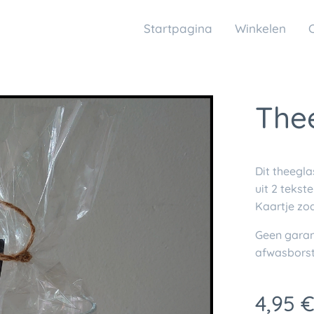
Startpagina
Winkelen
Thee
Dit theegla
uit 2 tekst
Kaartje zo
Geen garant
afwasborst
4,95